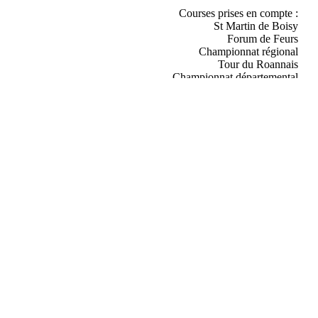
Courses prises en compte :
St Martin de Boisy
Forum de Feurs
Championnat régional
Tour du Roannais
Championnat départemental
St Hilaire sous Charlieu
Grand Croix
Commelle Vernay
Pouilly les Nonains
St Galmier
Néronde
Roanne
Riorges
St Georges de Baroille
Chalain le Comtal
Jarnosse
St Just St Rambert
Chatenoy en Bresse (ext)
La Gimond
Vougy
St Germain Laval
Varennes St Sauveur (ext)
Piste des chars